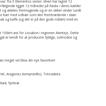
vas' fra 5 Elementos serien. Vinen har lagret 12
følgende ligget 12 måneder på flaske i deres kælder
lt og aldeles fremragende og er en sikker vinder rundt
e bær med solbær som den fremtrædende i skøn
obak og kaffe (og det er på den gode måde!) med en
t 150km øst for Lissabon i regionen Alentejo. Dette
ugal er kendt for at producere fyldige, solmodne og
an meget vel blive din nye favoritvin!
chet, Aragonez
(tempranillo)
, Trincadeira
kød, fjerkræ