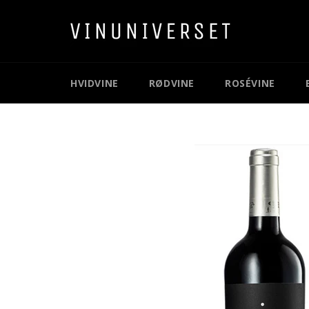
Gå
videre
til
indhold
HVIDVINE
RØDVINE
ROSÉVINE