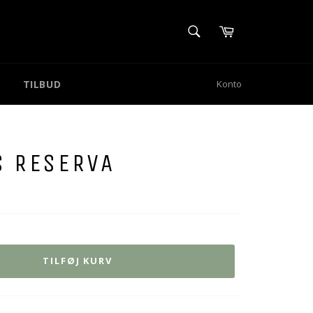
SØG
Kurv
Søg
TILBUD
Konto
S RESERVA
TILFØJ KURV