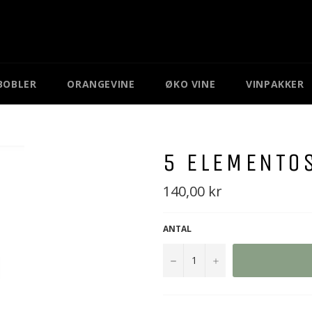
BOBLER
ORANGEVINE
ØKO VINE
VINPAKKER
5 ELEMENTO
Normal
140,00 kr
pris
ANTAL
−
+