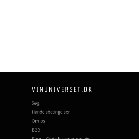
VINUNIVERSET.DK
Søg
Handelsbetingelser
Om os
B2B
Blog – Gode historier om vin