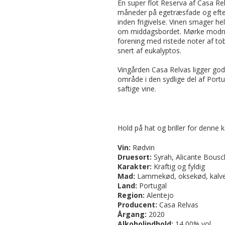
En super flot Reserva af Casa Rel
måneder på egetræsfade og efter
inden frigivelse. Vinen smager he
om middagsbordet. Mørke modn
forening med ristede noter af t
snert af eukalyptos.
Vingården Casa Relvas ligger god
område i den sydlige del af Port
saftige vine.
Hold på hat og briller for denne k
Vin:
Rødvin
Druesort:
Syrah, Alicante Bous
Karakter:
Kraftig og fyldig
Mad:
Lammekød, oksekød, kalve
Land:
Portugal
Region:
Alentejo
Producent:
Casa Relvas
Årgang:
2020
Alkoholindhold:
14,00% vol.