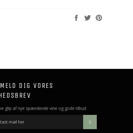
Del
Del
Del
på
på
på
Facebook
Twitter
Pinterest
LMELD DIG VORES
HEDSBREV
ke glip af nye spændende vine og gode tilbud
OK