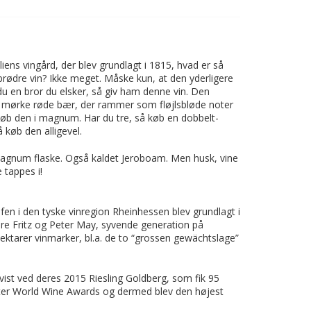
iens vingård, der blev grundlagt i 1815, hvad er så
brødre vin? Ikke meget. Måske kun, at den yderligere
du en bror du elsker, så giv ham denne vin. Den
- mørke røde bær, der rammer som fløjlsbløde noter
køb den i magnum. Har du tre, så køb en dobbelt-
køb den alligevel.
-magnum flaske. Også kaldet Jeroboam. Men husk, vine
 tappes i!
en i den tyske vinregion Rheinhessen blev grundlagt i
dre Fritz og Peter May, syvende generation på
hektarer vinmarker, bl.a. de to “grossen gewächtslage”
bevist ved deres 2015 Riesling Goldberg, som fik 95
ter World Wine Awards og dermed blev den højest