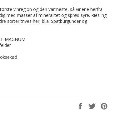
tørste vinregion og den varmeste, så vinene herfra
dig med masser af mineralitet og sprød syre. Riesling
e sorter trives her, bl.a. Spätburgunder og
BELT-MAGNUM
felder
, oksekød
Del
Del
Del
på
på
på
Facebook
Twitter
Pinterest