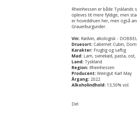
Rheinhessen er både Tysklands s
opleves tit mere fyldige, men sta
er hoveddruen her, men også andr
Grauerburgunder.
Vin:
Rødvin, økologisk - DOB
Druesort:
Cabernet Cubin, Dorn
Karakter:
Frugtig
og saftig
Mad:
Lam, svinekød, pasta, ost
Land
:
Tyskland
Region:
Rheinhessen
Producent:
Weingut Karl May
Årgang:
2022
Alkoholindhold:
13,50% vol.
Del