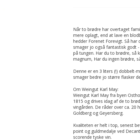
Når to brødre har overtaget famil
mere oplagt, end at lave en blod
hedder Forenet Forevigt. Så har 
smager jo også fantastisk godt 
på tungen. Har du to brødre, så 
magnum, Har du ingen brødre, så 
Denne er en 3 liters (!) dobbelt
smager bedre jo større flasker de
Om Weingut Karl May:
Weingut Karl May fra byen Osthof
1815 og drives idag af de to brø
vingården. De råder over ca. 20 
Goldberg og Geyersberg.
Kvaliteten er helt i top, senest 
point og guldmedalje ved Decan
scorende tyske vin.