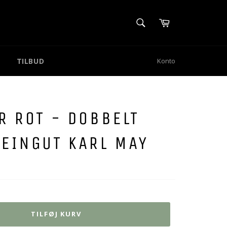
SØG
Kurv
Søg
TILBUD
Konto
R ROT - DOBBELT
EINGUT KARL MAY
TILFØJ KURV