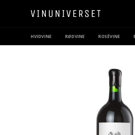
Gå
videre
til
indhold
HVIDVINE
RØDVINE
ROSÉVINE