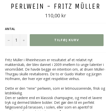
PERLWEIN - FRITZ MÜLLER
Normal
110,00 kr
pris
ANTAL
−
+
TILFØJ KURV
Fritz Müller i Rheinhessen er resultatet af et relativt nyt
makkerskab, der blev dannet i 2009 imellem to unge talenter i
vinområdet. De havde begge en intention om, at druen Müller-
Thurgau skulle revitaliseres. De to er Guido Walter og Jürgen
Hofmann, der hver ejer eget respektive vinhus.
Dette er den "rene" perlwein, som er letmousserende, frisk og
letdrikkelig.
Den er sødere end en klassisk champagne, og med et lavere
tryk og dermed blidere bobler. Det gør den til en perfekt
følgesvend på terassen, i solen, eller som en aperitif til