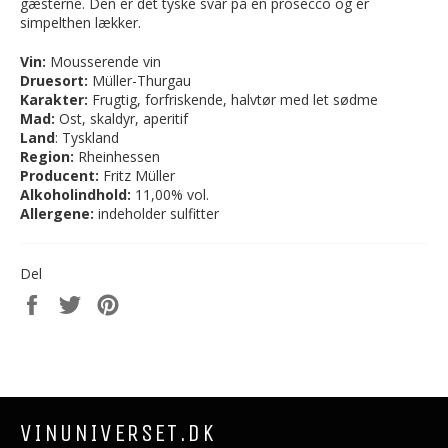
gæsterne. Den er det tyske svar på en prosecco og er
simpelthen lækker.
Vin:
Mousserende vin
Druesort:
Müller-Thurgau
Karakter:
Frugtig, forfriskende, halvtør med let sødme
Mad:
Ost, skaldyr, aperitif
Land
: Tyskland
Region:
Rheinhessen
Producent:
Fritz Müller
Alkoholindhold:
11,00% vol.
Allergene:
indeholder sulfitter
Del
Del
Del
Del
på
på
på
Facebook
Twitter
Pinterest
VINUNIVERSET.DK