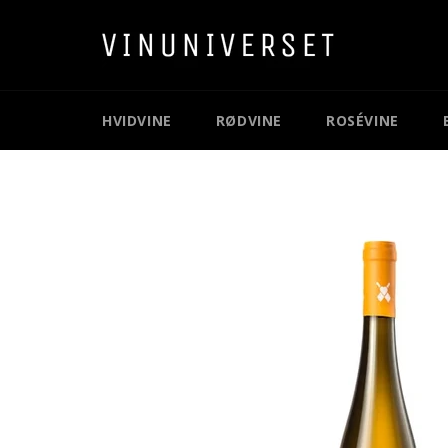
Gå
videre
til
indhold
HVIDVINE
RØDVINE
ROSÉVINE