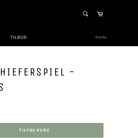
SØG
Kurv
Søg
TILBUD
Konto
HIEFERSPIEL -
S
TILFØJ KURV