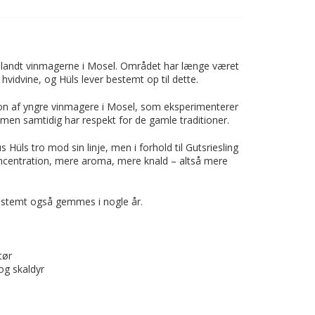
i blandt vinmagerne i Mosel. Området har længe været
hvidvine, og Hüls lever bestemt op til dette.
ion af yngre vinmagere i Mosel, som eksperimenterer
en samtidig har respekt for de gamle traditioner.
 Hüls tro mod sin linje, men i forhold til Gutsriesling
oncentration, mere aroma, mere knald – altså mere
estemt også gemmes i nogle år.
tør
og skaldyr