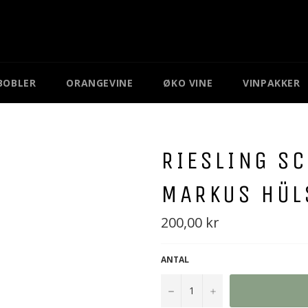
BOBLER
ORANGEVINE
ØKO VINE
VINPAKKER
RIESLING SC
MARKUS HÜL
Normal
200,00 kr
pris
ANTAL
−
+