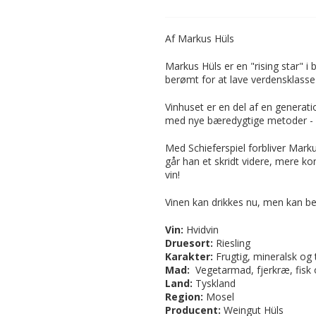
Af Markus Hüls
Markus Hüls er en "rising star" 
berømt for at lave verdensklasse 
Vinhuset er en del af en generat
med nye bæredygtige metoder - m
Med Schieferspiel forbliver Markus
går han et skridt videre, mere k
vin!
Vinen kan drikkes nu, men kan b
Vin:
Hvidvin
Druesort:
Riesling
Karakter:
Frugtig, mineralsk og 
Mad:
Vegetarmad, fjerkræ, fisk 
Land
:
Tyskland
Region:
Mosel
Producent:
Weingut Hüls