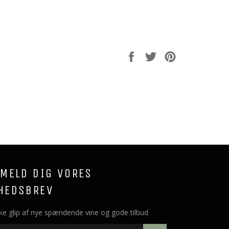
Del
Del
Del
på
på
på
Facebook
Twitter
Pinterest
LMELD DIG VORES
HEDSBREV
ke glip af nye spændende vine og gode tilbud