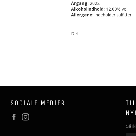
Årgang:
2022
Alkoholindhold:
12,00% vol.
Allergene:
indeholder sulfitter
Del
SOCIALE MEDIER
TI
NY
Facebook
Instagram
Gå ik