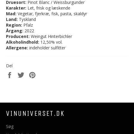
Druesort:
Pinot Blanc / Weissburgunder
Karakter:
Let, frisk og læskende
Mad:
Vegetar, fjerkræ, fisk, pasta, skaldyr
Land
:
Tyskland
Region:
Pfalz
Årgang:
2022
Producent:
Weingut Hinterbichler
Alkoholindhold:
12,50% vol.
Allergene:
indeholder sulfitter
Del
Del
Del
Del
på
på
på
Facebook
Twitter
Pinterest
VINUNIVERSET.DK
Søg