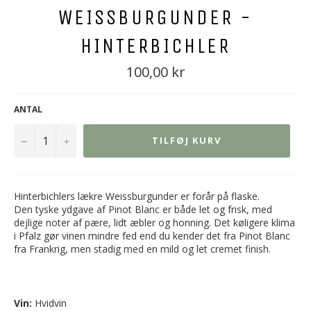
WEISSBURGUNDER -
HINTERBICHLER
Normal
100,00 kr
pris
ANTAL
−
+
TILFØJ KURV
Hinterbichlers lækre Weissburgunder er forår på flaske.
Den tyske ydgave af Pinot Blanc er både let og frisk, med
dejlige noter af pære, lidt æbler og honning. Det køligere klima
i Pfalz gør vinen mindre fed end du kender det fra Pinot Blanc
fra Frankrig, men stadig med en mild og let cremet finish.
Vin:
Hvidvin